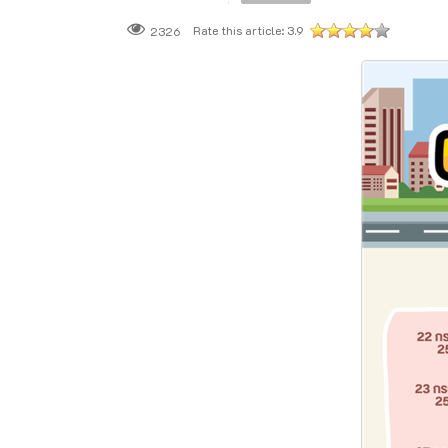
Rate this article:
3.9
2326