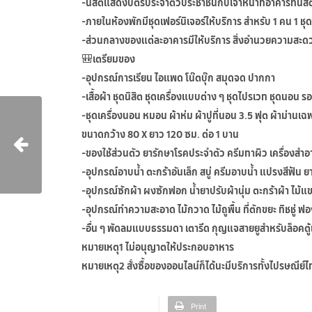
-นิสิตแสดงบัตรประจำตัวประชาชนกับเจ้าหน้าที่อาคารที่นิสิ
-ภายในห้องพักมีชุดเฟอร์นิเจอร์ให้บริการ สำหรับ 1 คน 1 ชุด 
-ส่วนกลางของแต่ละอาคารมีให้บริการ สิ่งอำนวยความสะดวก ได้
🎒เตรียมของ
-อุปกรณ์การเรียน ไอแพด โน๊ตบุ๊ก สมุดจด ปากกา
-เสื้อผ้า ชุดนิสิต ชุดเครื่องแบบต่าง ๆ ชุดไปรเวท ชุดนอน รอ
-ชุดเครื่องนอน หมอน ผ้าห่ม ผ้าปูที่นอน 3.5 ฟุต ผ้าม่านเ
ขนาดกว้าง 80 X ยาว 120 ซม. ต่อ 1 บาน
-ของใช้ส่วนตัว ยารักษาโรคประจำตัว ครีมทาผิว เครื่องสำ
-อุปกรณ์อาบน้ำ ตะกร้าอันเล็ก สบู่ ครีมอาบน้ำ แปรงสีฟัน
-อุปกรณ์ซักผ้า ผงซักฟอก น้ำยาปรับผ้านุ่ม ตะกร้าผ้า ไม้แขว
-อุปกรณ์ทำความสะอาด ไม้กวาด ไม้ถูพื้น ที่ตักขยะ ทิชชู่ 
-อื่น ๆ พัดลมแบบธรรมดา เตารีด กุญแจสายยูสำหรับล็อคตู้เส
หมายเหตุ1 ไม่อนุญาตให้ประกอบอาหาร
หมายเหตุ2 สั่งซื้อของออนไลน์ก็ได้นะมีบริการทั้งไปรษณีย
Print