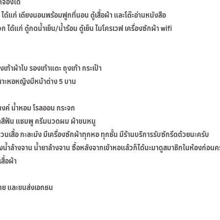
ตจองได้
ได้แก่ เตียงนอนพร้อมฟูกที่นอน ตู้เสื้อผ้า และโต๊ะอ่านหนังสือ
แก่ ตู้กดน้ำเย็น/น้ำร้อน ตู้เย็น ไมโครเวฟ เครื่องซักผ้า wifi
งเท้าผ้าใบ รองเท้าแตะ ถุงเท้า กระเป๋า
ฉพาะหอหญิงมีหน้าต่าง 5 บาน
อางค์ น้ำหอม โรลออน กระจก
 ยาสีฟัน แชมพู ครีมนวดผม ผ้าขนหนู
นเสื้อ กะละมัง มีเครื่องซักผ้าทุกหอ ทุกชั้น มีร้านบริการรับซักรีดด้วยนะครับ
ฟองน้ำล้างจาน น้ำยาล้างจาน ซื้อหลังจากเข้าหอแล้วก็ได้นะมาดูสมาชิกในห้องก่อนค
ื้อผ้า
์ไทย และขนส่งเอกชน