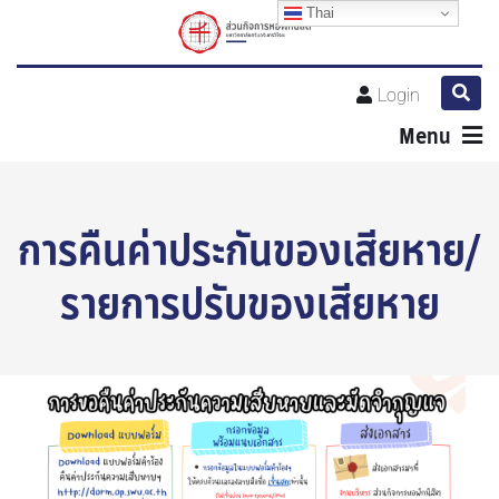
Thai
Login
Menu
การคืนค่าประกันของเสียหาย/
รายการปรับของเสียหาย