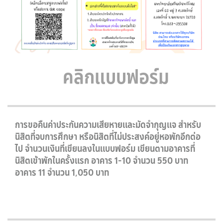
คลิกแบบฟอร์ม
การขอคืนค่าประกันความเสียหายและมัดจำกุญแจ สำหรับ
นิสิตที่จบการศึกษา หรือนิสิตที่ไม่ประสงค์อยู่หอพักอีกต่อ
ไป จำนวนเงินที่เขียนลงในแบบฟอร์ม เขียนตามอาคารที่
นิสิตเข้าพักในครั้งแรก อาคาร 1-10 จำนวน 550 บาท
อาคาร 11 จำนวน 1,050 บาท