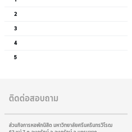
2
3
4
5
ติดต่อสอบถาม
ส่วนกิจการหอพักนิสิต มหาวิทยาลัยศรีนครินทรวิโรฒ