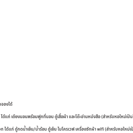
ตจองได้
ด ได้แก่ เตียงนอนพร้อมฟูกที่นอน ตู้เสื้อผ้า และโต๊ะอ่านหนังสือ (สำหรับหอใหม่เ
้แก่ ตู้กดน้ำเย็น/น้ำร้อน ตู้เย็น ไมโครเวฟ เครื่องซักผ้า wifi (สำหรับหอใหม