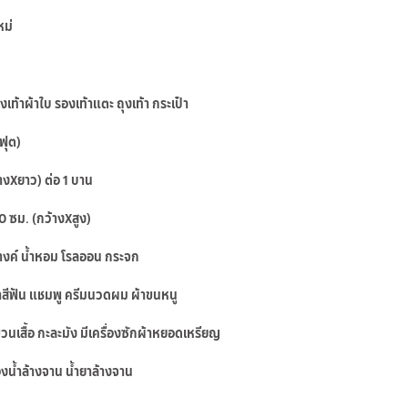
หม่
งเท้าผ้าใบ รองเท้าแตะ ถุงเท้า กระเป๋า
ฟุต)
างXยาว) ต่อ 1 บาน
0 ซม. (กว้างXสูง)
อางค์ น้ำหอม โรลออน กระจก
 ยาสีฟัน แชมพู ครีมนวดผม ผ้าขนหนู
วนเสื้อ กะละมัง มีเครื่องซักผ้าหยอดเหรียญ
ฟองน้ำล้างจาน น้ำยาล้างจาน